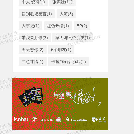
个人.资料(1)
张惠妹(11)
暂别歌坛感言(1)
大海(3)
大事记(1)
红色热情(1)
EP(2)
带我去月球(2)
菜刀与六个朋友(1)
天天想你(2)
6个朋友(1)
白色才情(1)
卡拉Ok▪台北▪我(1)