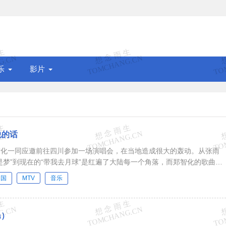
乐
影片
说的话
智化一同应邀前往四川参加一场演唱会，在当地造成很大的轰动。从张雨
是梦”到现在的“带我去月球”是红遍了大陆每一个角落，而郑智化的歌曲在
得这两位创作型...
中国
MTV
音乐
a）