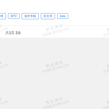
月球
MTV
创作专辑
彭文淳
kala
共
1
页
2
条