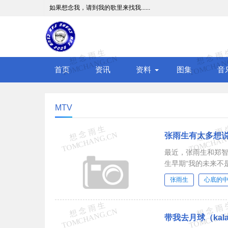
如果想念我，请到我的歌里来找我......
首页
资讯
资料
图集
音
MTV
张雨生有太多想
最近，张雨生和郑
生早期“我的未来不
大陆更是耳熟能详，使
张雨生
心底的
带我去月球（kal